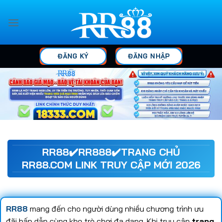
Chuyển
đến
nội
dung
ĐĂNG KÝ
ĐĂNG NHẬP
RR88✔️RR888✔️TRANG CHỦ
RR88.COM LINK TRUY CẬP MỚI 2026
RR88
mang đến cho người dùng nhiều chương trình ưu
đãi hấp dẫn cùng kho trò chơi đa dạng. Khi truy cập
trang