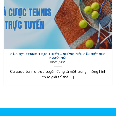
Hệ điều hành: iOS hoặc Android 5.0 trở lên
Kết nối Internet: Ổn định
Dung lượng: Đủ bộ nhớ để cài đặt và sử dụng
Thiết bị: RAM từ 2 GB, CPU đa nhân
Thông tin chung
RR88 được xây dựng để hoạt động trên nhiều thiết bị với
CÁ CƯỢC TENNIS TRỰC TUYẾN – NHỮNG ĐIỀU CẦN BIẾT CHO
mục tiêu duy trì khả năng truy cập ổn định. Hệ thống được
NGƯỜI MỚI
06/28/2025
cập nhật định kỳ nhằm cải thiện hiệu năng và bổ sung các
tính năng mới.
Cá cược tennis trực tuyến đang là một trong những hình
thức giải trí thể [...]
Lưu ý khi sử dụng
Truy cập đúng website chính thức.
Không chia sẻ mật khẩu hoặc mã OTP với người khác.
Sử dụng mật khẩu mạnh và thay đổi định kỳ.