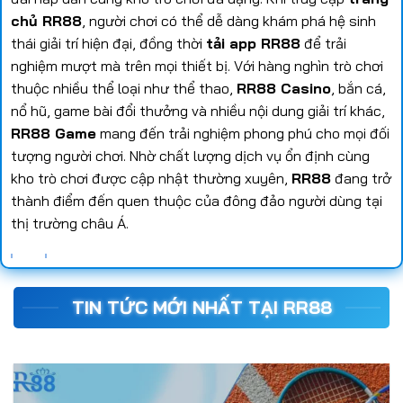
chủ RR88
, người chơi có thể dễ dàng khám phá hệ sinh
thái giải trí hiện đại, đồng thời
tải app RR88
để trải
nghiệm mượt mà trên mọi thiết bị. Với hàng nghìn trò chơi
thuộc nhiều thể loại như thể thao,
RR88 Casino
, bắn cá,
nổ hũ, game bài đổi thưởng và nhiều nội dung giải trí khác,
RR88 Game
mang đến trải nghiệm phong phú cho mọi đối
tượng người chơi. Nhờ chất lượng dịch vụ ổn định cùng
kho trò chơi được cập nhật thường xuyên,
RR88
đang trở
thành điểm đến quen thuộc của đông đảo người dùng tại
thị trường châu Á.
Link RR88 cập nhật mới
nhất 2026 không chặn:
TIN TỨC MỚI NHẤT TẠI RR88
https://scentia.io
/ ✔️
Cấu hình truy cập tối thiểu