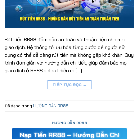
Rút tiền RR88 đảm bảo an toàn và thuận tiện cho mọi
giao dịch. Hệ thống tối ưu hóa từng bước để người sử
dụng có thể dễ dàng rút tiền mà không gặp khó khăn. Quy
trình đơn giản với hướng dẫn chi tiết, giúp đảm bảo mọi
giao dịch ở RR88.select diễn ra […]
TIẾP TỤC ĐỌC
→
Đã đăng trong
HƯỚNG DẪN RR88
HƯỚNG DẪN RR88
Nạp Tiền RR88 – Hướng Dẫn Chi