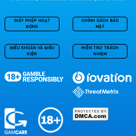
GIẤY PHÉP HOẠT
CHÍNH SÁCH BẢO
ĐỘNG
MẬT
ĐIỀU KHOẢN VÀ ĐIỀU
MIỄN TRỪ TRÁCH
KIỆN
NHIỆM