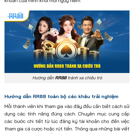
khoản của mình khỏi mối nguy hiểm.
Hướng dẫn
RR88
tránh xa chiêu trò
Hướng dẫn RR88 toàn bộ các khâu trải nghiệm
Mỗi thành viên khi tham gia vào đây đều cần biết cách sử
dụng các tính năng đúng cách. Chuyên mục cung cấp
các bước chi tiết từ lúc đăng ký tài khoản cho đến việc
tham gia cá cược hoặc rút tiền. Thông qua những bài viết