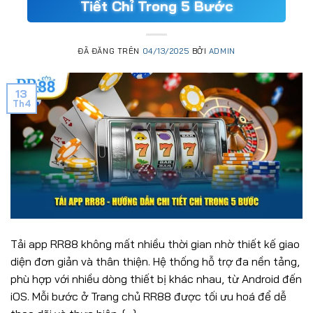
Tiết Chỉ Trong 5 Bước
ĐÃ ĐĂNG TRÊN
04/13/2025
BỞI
ADMIN
13
Th4
Tải app RR88 không mất nhiều thời gian nhờ thiết kế giao
diện đơn giản và thân thiện. Hệ thống hỗ trợ đa nền tảng,
phù hợp với nhiều dòng thiết bị khác nhau, từ Android đến
iOS. Mỗi bước ở Trang chủ RR88 được tối ưu hoá để dễ