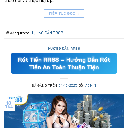
theo dõi và thực hiện. […]
TIẾP TỤC ĐỌC
→
Đã đăng trong
HƯỚNG DẪN RR88
HƯỚNG DẪN RR88
Rút Tiền RR88 – Hướng Dẫn Rút
Tiền An Toàn Thuận Tiện
ĐÃ ĐĂNG TRÊN
04/13/2025
BỞI
ADMIN
13
Th4