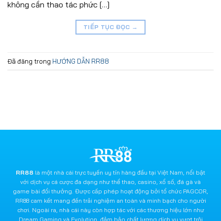
không cần thao tác phức […]
TIẾP TỤC ĐỌC
→
Đã đăng trong
HƯỚNG DẪN RR88
RR88
là một nhà cái trực tuyến uy tín hàng đầu tại Việt Nam, nổi bật
với dịch vụ cá cược đa dạng như thể thao, casino, xổ số, đá gà và
game bài đổi thưởng. Được cấp phép hoạt động bởi tổ chức PAGCOR,
RR88 cam kết mang đến trải nghiệm an toàn và minh bạch cho người
chơi. Ngoài ra, nhà cái này còn hợp tác với các thương hiệu lớn như
Dream Gaming và Evolution, đảm bảo chất lượng dịch vụ vượt trội