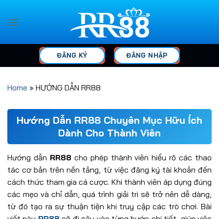
Chuyển
đến
nội
dung
ĐĂNG KÝ
ĐĂNG NHẬP
Home
»
HƯỚNG DẪN RR88
Hướng Dẫn RR88 Chuyên Mục Hữu Ích
Dành Cho Thành Viên
Hướng dẫn
RR88
cho phép thành viên hiểu rõ các thao
tác cơ bản trên nền tảng, từ việc đăng ký tài khoản đến
cách thức tham gia cá cược. Khi thành viên áp dụng đúng
các mẹo và chỉ dẫn, quá trình giải tri sẽ trở nên dễ dàng,
từ đó tạo ra sự thuận tiện khi truy cập các trò chơi. Bài
viết này
RR88
sẽ đi sâu vào từng bước chi tiết, giúp việc