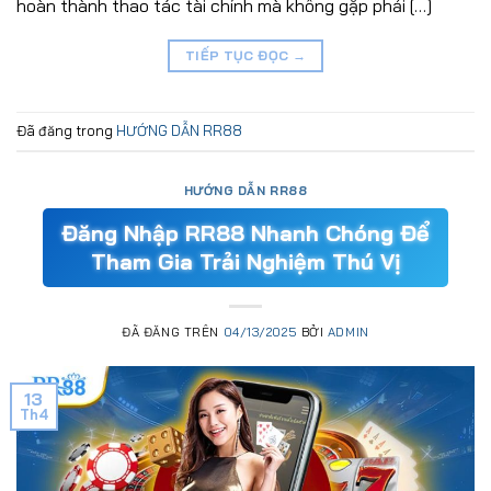
hoàn thành thao tác tài chính mà không gặp phải […]
TIẾP TỤC ĐỌC
→
Đã đăng trong
HƯỚNG DẪN RR88
HƯỚNG DẪN RR88
Đăng Nhập RR88 Nhanh Chóng Để
Tham Gia Trải Nghiệm Thú Vị
ĐÃ ĐĂNG TRÊN
04/13/2025
BỞI
ADMIN
13
Th4