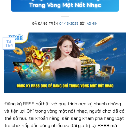
Trong Vòng Một Nốt Nhạc
ĐÃ ĐĂNG TRÊN
04/13/2025
BỞI
ADMIN
13
Th4
Đăng ký RR88 nổi bật với quy trình cực kỳ nhanh chóng
và tiện lợi. Chỉ trong vòng một nốt nhạc, người chơi đã có
thể sở hữu tài khoản riêng, sẵn sàng khám phá hàng loạt
trò chơi hấp dẫn cùng nhiều ưu đãi giá trị tại RR88 mà