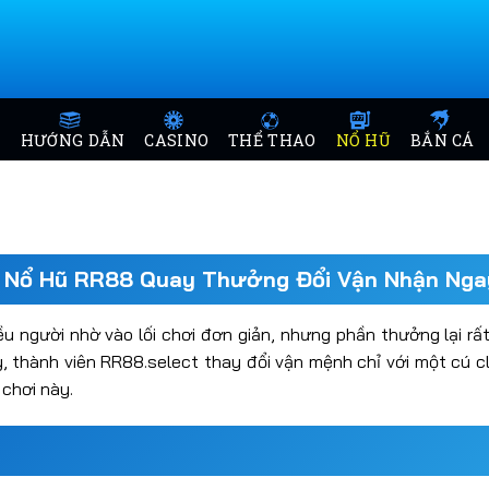
HƯỚNG DẪN
U
CASINO
THỂ THAO
NỔ HŨ
BẮN CÁ
 Nổ Hũ RR88 Quay Thưởng Đổi Vận Nhận Nga
u người nhờ vào lối chơi đơn giản, nhưng phần thưởng lại rất
 thành viên RR88.select thay đổi vận mệnh chỉ với một cú cli
 chơi này.