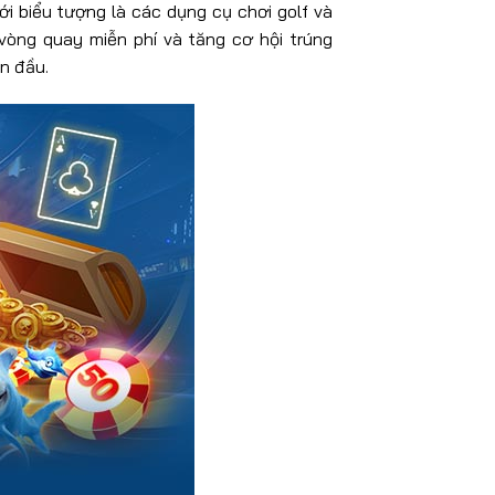
i biểu tượng là các dụng cụ chơi golf và
 vòng quay miễn phí và tăng cơ hội trúng
n đầu.