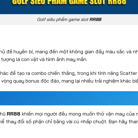
Golf siêu phẩm game slot
RR88
hủ đề huyền bí, mang đến một không gian đầy màu sắc và n
 tượng là con vật và hình ảnh may mắn.
khác để tạo ra combo chiến thắng, trong khi tính năng Scatter 
 vòng quay bonus độc đáo, mang lại nhiều trải nghiệm khác biệ
ổ hũ
RR88
khiến mọi người đều mong muốn thử vận may của m
thể thay đổi số phận chỉ bằng vài cú nhấp chuột. Bạn hãy th