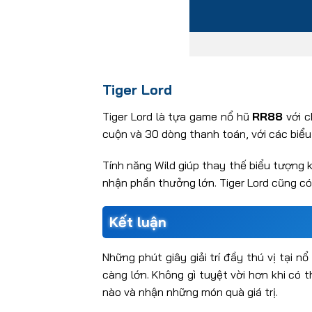
Tiger Lord
Tiger Lord là tựa game nổ hũ
RR88
với c
cuộn và 30 dòng thanh toán, với các biểu
Tính năng Wild giúp thay thế biểu tượng 
nhận phần thưởng lớn. Tiger Lord cũng có
Kết luận
Những phút giây giải trí đầy thú vị tại n
càng lớn. Không gì tuyệt vời hơn khi có 
nào và nhận những món quà giá trị.