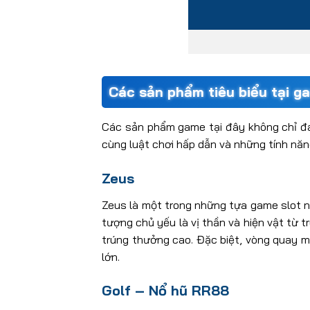
Các sản phẩm tiêu biểu tại g
Các sản phẩm game tại đây không chỉ đa 
cùng luật chơi hấp dẫn và những tính năn
Zeus
Zeus là một trong những tựa game slot nổ
tượng chủ yếu là vị thần và hiện vật từ t
trúng thưởng cao. Đặc biệt, vòng quay mi
lớn.
Golf – Nổ hũ RR88