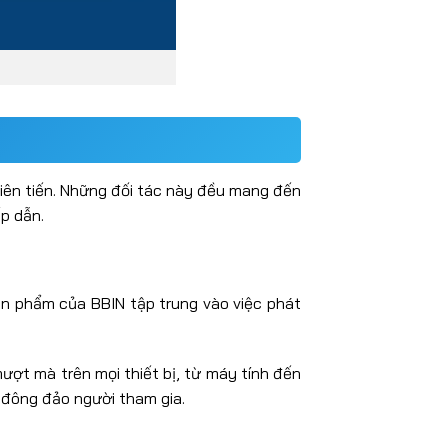
iên tiến. Những đối tác này đều mang đến
p dẫn.
ản phẩm của BBIN tập trung vào việc phát
ợt mà trên mọi thiết bị, từ máy tính đến
 đông đảo người tham gia.