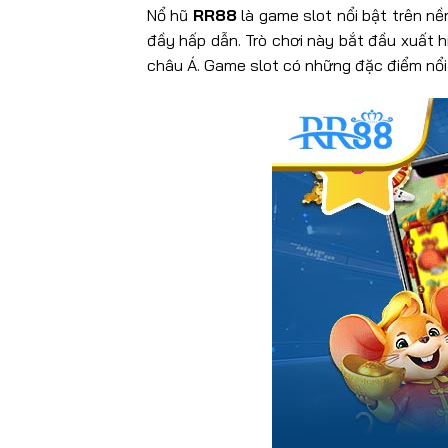
Nổ hũ
RR88
là game slot nổi bật trên nề
đầy hấp dẫn. Trò chơi này bắt đầu xuất 
châu Á. Game slot có những đặc điểm nổi 